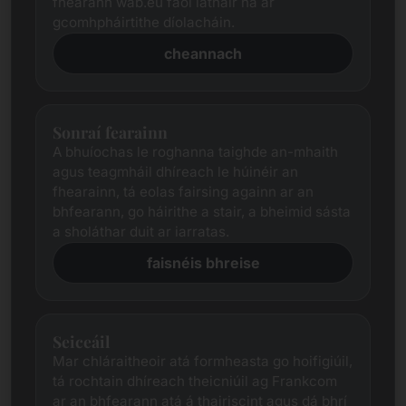
fhearann ​​wab.eu faoi láthair ná ár
gcomhpháirtithe díolacháin.
cheannach
Sonraí fearainn
A bhuíochas le roghanna taighde an-mhaith
agus teagmháil dhíreach le húinéir an
fhearainn, tá eolas fairsing againn ar an
bhfearann, go háirithe a stair, a bheimid sásta
a sholáthar duit ar iarratas.
faisnéis bhreise
Seiceáil
Mar chláraitheoir atá formheasta go hoifigiúil,
tá rochtain dhíreach theicniúil ag Frankcom
ar an bhfearann ​​atá á thairiscint agus dá bhrí