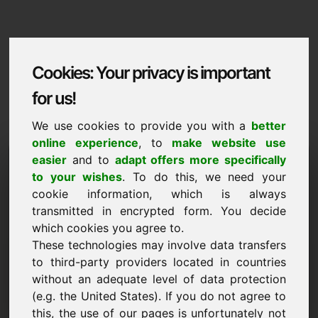
Cookies: Your privacy is important
for us!
We use cookies to provide you with a
better
online experience
, to
make website use
Domaininformation
easier
and to
adapt offers more specifically
to your wishes
. To do this, we need your
Domaininformation | Gaeilge
cookie information, which is always
transmitted in encrypted form. You decide
Praghas speisialta: 3.500,00 Euro (gan CBL)
which cookies you agree to.
NUA
These technologies may involve data transfers
Roghanna fearainn tarraingteacha go díreach ar Find-
to third-party providers located in countries
Your-Domain.eu
without an adequate level of data protection
faigh amach ->
(e.g. the United States). If you do not agree to
this, the use of our pages is unfortunately not