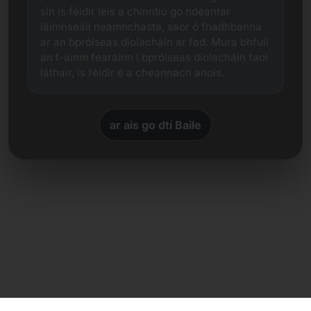
sin is féidir leis a chinntiú go ndéantar
láimhseáil neamhchasta, saor ó fhadhbanna
ar an bpróiseas díolacháin ar fad. Mura bhfuil
an t-ainm fearainn i bpróiseas díolacháin faoi
láthair, is féidir é a cheannach anois.
ar ais go dtí Baile