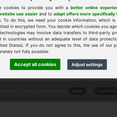
e cookies to provide you with a
better online experie
ebsite use easier
and to
adapt offers more specifically 
s
. To do this, we need your cookie information, which is
itted in encrypted form. You decide which cookies you agr
technologies may involve data transfers to third-party pr
d in countries without an adequate level of data protectio
ited States). If you do not agree to this, the use of our p
nately not fully possible.
اتصال مباشر · mann · Frankcom IT Service
Accept all cookies
Adjust settings
m.info
· Phone:
+49.85389129900
 Frankcom IT Service | Frank Heilmann |
Imprint
&
Data Protec