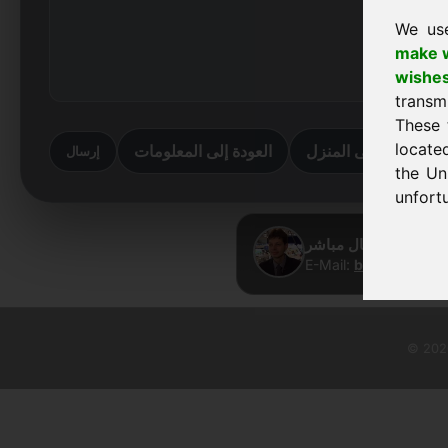
We us
make w
wishe
transm
These 
locate
العودة إلى المنزل
العودة إلى المعلومات
إرسال
the Un
unfortu
Frank Heil
E-Mail:
buy@frankco
© 2026