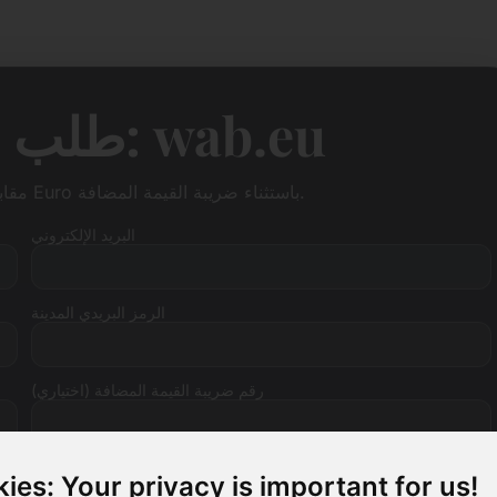
طلب شراء المجال: wab.eu
أريد شراء النطاق wab.eu مقابل 3500 Euro باستثناء ضريبة القيمة المضافة.
البريد الإلكتروني
الرمز البريدي المدينة
رقم ضريبة القيمة المضافة (اختياري)
ies: Your privacy is important for us!