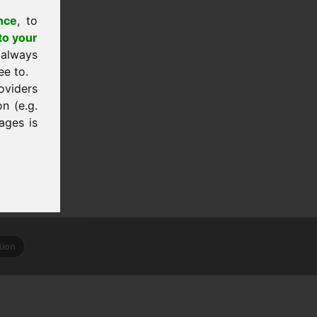
nce
, to
to your
 always
ee to.
oviders
n (e.g.
ages is
tion