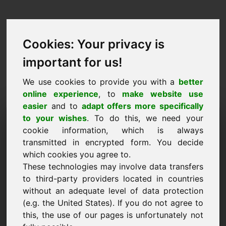
Cookies: Your privacy is
important for us!
We use cookies to provide you with a
better
online experience
, to
make website use
easier
and to
adapt offers more specifically
Αίτημα αγοράς domain:
to your wishes
. To do this, we need your
cookie information, which is always
wab.eu
transmitted in encrypted form. You decide
which cookies you agree to.
Θέλω να αγοράσω το domain wab.eu για 3500
These technologies may involve data transfers
Ευρώ χωρίς ΦΠΑ.
to third-party providers located in countries
Όνομα, εταιρεία
without an adequate level of data protection
(e.g. the United States). If you do not agree to
this, the use of our pages is unfortunately not
E-Mail