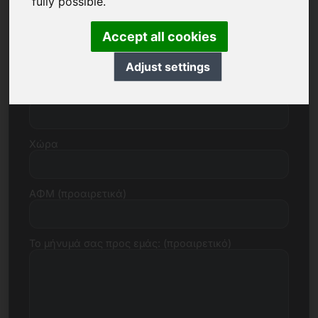
fully possible.
Accept all cookies
Οδός, αριθμός
Adjust settings
Ταχυδρομικός κώδικας, πόλη
Χώρα
ΑΦΜ (προαιρετικά)
Το μήνυμά σας προς εμάς: (προαιρετικό)